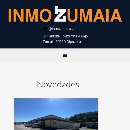
info@inmozumaia.com
C/ Pantxita Etxezarreta 4 Bajo
Zumaia 20750 Gipuzkoa
Novedades