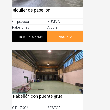
alquiler de pabellón
Guipúzcoa
ZUMAIA
Pabellones
Alquiler
MAS INFO
Alquiler
1.500 €
/Mes
Pabellón con puente grua
GIPUZKOA
ZESTOA