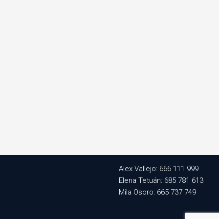
Alex Vallejo: 666 111 999
Elena Tetuán: 685 781 613
Mila Osoro: 665 737 749