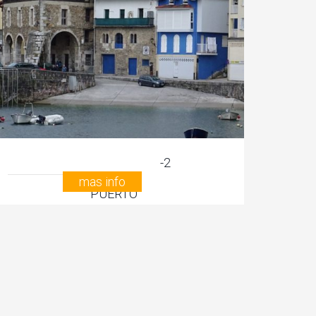
160.000€
-2
mas info
PUERTO
TRIKU, GIPUZKOA