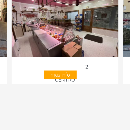
a consultar€
-2
mas info
CENTRO
ZESTOA, GIPUZKOA
MU