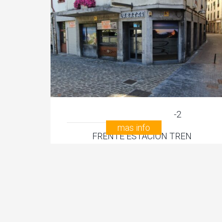
mas info
ERREKA TXIKI 5
USURBIL, GIPUZKOA
390.000€
-2
mas info
FRENTE ESTACION TREN
DEBA, GIPUZKOA