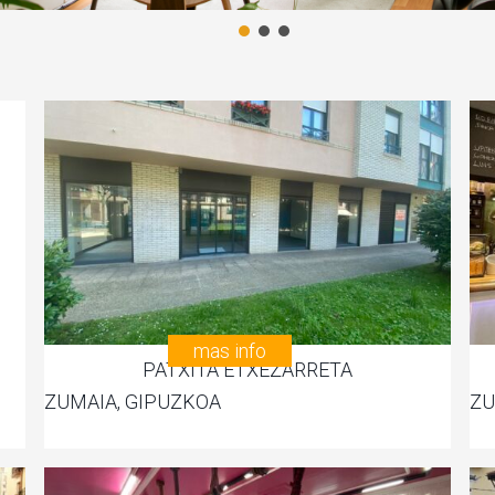
mas info
PATXITA ETXEZARRETA
ZUMAIA, GIPUZKOA
ZU